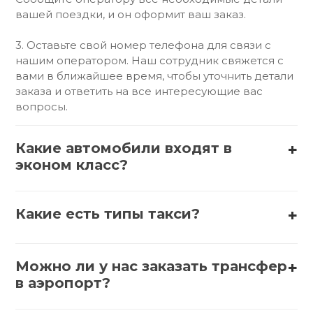
вашей поездки, и он оформит ваш заказ.
3. Оставьте свой номер телефона для связи с
нашим оператором. Наш сотрудник свяжется с
вами в ближайшее время, чтобы уточнить детали
заказа и ответить на все интересующие вас
вопросы.
Какие автомобили входят в
эконом класс?
В эконом-класс обычно входят такие автомобили,
как:
Какие есть типы такси?
1. АвтоВАЗ (Lada) – Lada Granta, Lada Vesta
Существует несколько типов такси:
2. Hyundai – Hyundai Solaris, Hyundai Accent
Можно ли у нас заказать трансфер
1. Обычное такси – стандартные автомобили,
в аэропорт?
которые можно вызвать по телефону или через
3. Kia – Kia Rio, Kia Picanto
приложение.
Да, заказать трансфер в аэропорт можно