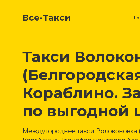
Все-Такси
Т
Такси Волоко
(Белгородская
Кораблино. З
по выгодной 
Междугороднее такси Волоконовка (