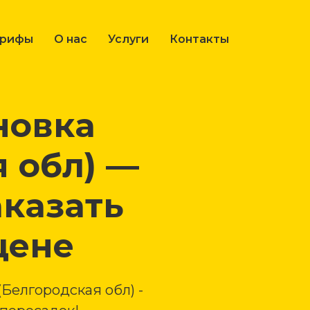
арифы
О нас
Услуги
Контакты
новка
 обл) —
аказать
цене
Белгородская обл) -