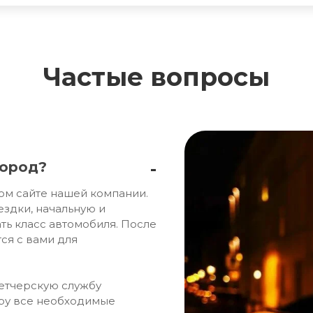
Частые вопросы
город?
ом сайте нашей компании.
ездки, начальную и
ть класс автомобиля. После
ся с вами для
петчерскую службу
ору все необходимые