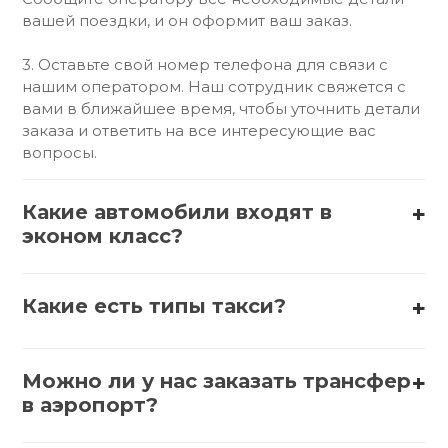
вашей поездки, и он оформит ваш заказ.
3. Оставьте свой номер телефона для связи с
нашим оператором. Наш сотрудник свяжется с
вами в ближайшее время, чтобы уточнить детали
заказа и ответить на все интересующие вас
вопросы.
Какие автомобили входят в
эконом класс?
В эконом-класс обычно входят такие автомобили,
как:
Какие есть типы такси?
1. АвтоВАЗ (Lada) – Lada Granta, Lada Vesta
Существует несколько типов такси:
2. Hyundai – Hyundai Solaris, Hyundai Accent
Можно ли у нас заказать трансфер
1. Обычное такси – стандартные автомобили,
в аэропорт?
которые можно вызвать по телефону или через
3. Kia – Kia Rio, Kia Picanto
приложение.
Да, заказать трансфер в аэропорт можно