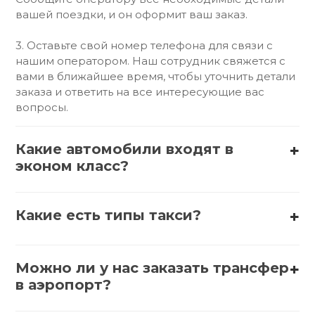
вашей поездки, и он оформит ваш заказ.
3. Оставьте свой номер телефона для связи с
нашим оператором. Наш сотрудник свяжется с
вами в ближайшее время, чтобы уточнить детали
заказа и ответить на все интересующие вас
вопросы.
Какие автомобили входят в
эконом класс?
В эконом-класс обычно входят такие автомобили,
как:
Какие есть типы такси?
1. АвтоВАЗ (Lada) – Lada Granta, Lada Vesta
Существует несколько типов такси:
2. Hyundai – Hyundai Solaris, Hyundai Accent
Можно ли у нас заказать трансфер
1. Обычное такси – стандартные автомобили,
в аэропорт?
которые можно вызвать по телефону или через
3. Kia – Kia Rio, Kia Picanto
приложение.
Да, заказать трансфер в аэропорт можно