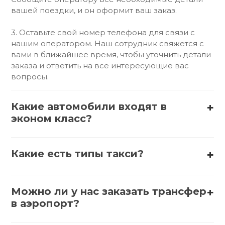
вашей поездки, и он оформит ваш заказ.
3. Оставьте свой номер телефона для связи с
нашим оператором. Наш сотрудник свяжется с
вами в ближайшее время, чтобы уточнить детали
заказа и ответить на все интересующие вас
вопросы.
Какие автомобили входят в
эконом класс?
В эконом-класс обычно входят такие автомобили,
как:
Какие есть типы такси?
1. АвтоВАЗ (Lada) – Lada Granta, Lada Vesta
Существует несколько типов такси:
2. Hyundai – Hyundai Solaris, Hyundai Accent
Можно ли у нас заказать трансфер
1. Обычное такси – стандартные автомобили,
в аэропорт?
которые можно вызвать по телефону или через
3. Kia – Kia Rio, Kia Picanto
приложение.
Да, заказать трансфер в аэропорт можно