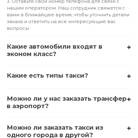
3. Оставьте свой номер телефона для связи с
нашим оператором. Наш сотрудник свяжется с
вами в ближайшее время, чтобы уточнить детали
заказа и ответить на все интересующие вас
вопросы.
Какие автомобили входят в
эконом класс?
В эконом-класс обычно входят такие автомобили,
как:
Какие есть типы такси?
1. АвтоВАЗ (Lada) – Lada Granta, Lada Vesta
Существует несколько типов такси:
2. Hyundai – Hyundai Solaris, Hyundai Accent
Можно ли у нас заказать трансфер
1. Обычное такси – стандартные автомобили,
в аэропорт?
которые можно вызвать по телефону или через
3. Kia – Kia Rio, Kia Picanto
приложение.
Да, заказать трансфер в аэропорт можно
различными способами. Вот несколько
4. Renault – Renault Logan, Renault Sandero
Можно ли заказать такси из
2. Эконом такси – более доступные варианты,
вариантов:
одного города в другой?
часто с базовыми услугами.