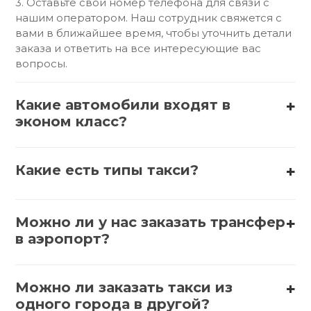
3. Оставьте свой номер телефона для связи с
нашим оператором. Наш сотрудник свяжется с
вами в ближайшее время, чтобы уточнить детали
заказа и ответить на все интересующие вас
вопросы.
Какие автомобили входят в
эконом класс?
В эконом-класс обычно входят такие автомобили,
как:
Какие есть типы такси?
1. АвтоВАЗ (Lada) – Lada Granta, Lada Vesta
Существует несколько типов такси:
2. Hyundai – Hyundai Solaris, Hyundai Accent
Можно ли у нас заказать трансфер
1. Обычное такси – стандартные автомобили,
в аэропорт?
которые можно вызвать по телефону или через
3. Kia – Kia Rio, Kia Picanto
приложение.
Да, заказать трансфер в аэропорт можно
различными способами. Вот несколько
4. Renault – Renault Logan, Renault Sandero
Можно ли заказать такси из
2. Эконом такси – более доступные варианты,
вариантов:
одного города в другой?
часто с базовыми услугами.