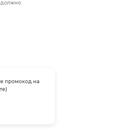
должно.
те промокод на
те)