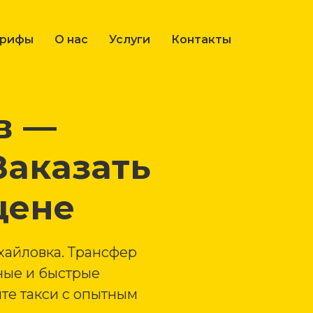
арифы
О нас
Услуги
Контакты
в —
Заказать
цене
хайловка. Трансфер
ные и быстрые
те такси с опытным