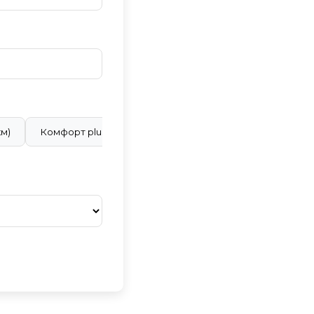
км)
Комфорт plus (28 ₽/км)
Бизнес класс (40 ₽/км)