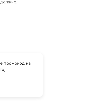
должно.
те промокод на
те)