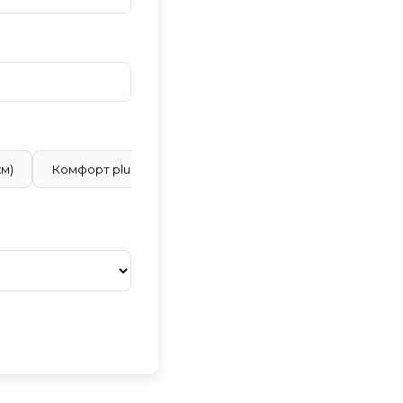
км)
Комфорт plus (28 ₽/км)
Бизнес класс (40 ₽/км)