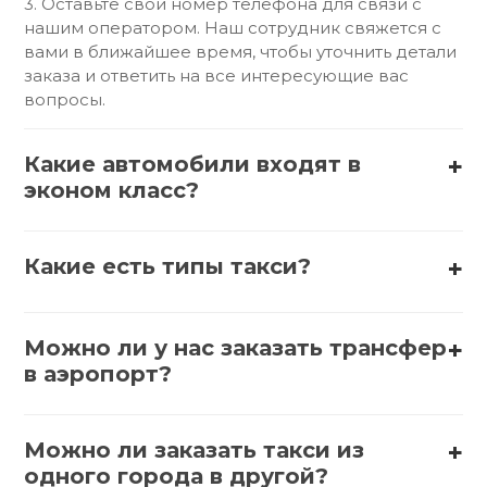
3. Оставьте свой номер телефона для связи с
нашим оператором. Наш сотрудник свяжется с
вами в ближайшее время, чтобы уточнить детали
заказа и ответить на все интересующие вас
вопросы.
Какие автомобили входят в
эконом класс?
В эконом-класс обычно входят такие автомобили,
как:
Какие есть типы такси?
1. АвтоВАЗ (Lada) – Lada Granta, Lada Vesta
Существует несколько типов такси:
2. Hyundai – Hyundai Solaris, Hyundai Accent
Можно ли у нас заказать трансфер
1. Обычное такси – стандартные автомобили,
в аэропорт?
которые можно вызвать по телефону или через
3. Kia – Kia Rio, Kia Picanto
приложение.
Да, заказать трансфер в аэропорт можно
различными способами. Вот несколько
4. Renault – Renault Logan, Renault Sandero
Можно ли заказать такси из
2. Эконом такси – более доступные варианты,
вариантов:
одного города в другой?
часто с базовыми услугами.