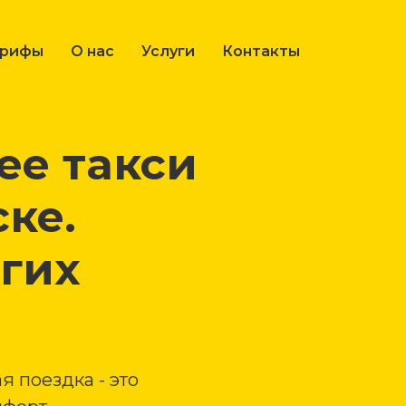
арифы
О нас
Услуги
Контакты
е такси
ке.
лгих
я поездка - это