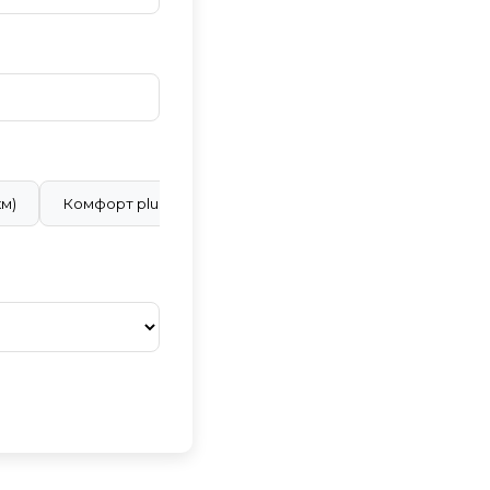
км)
Комфорт plus (28 ₽/км)
Бизнес класс (40 ₽/км)