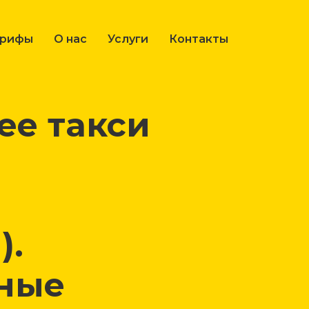
арифы
О нас
Услуги
Контакты
е такси
).
ные