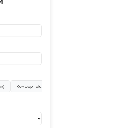
и
км)
Комфорт plus (28 ₽/км)
Бизнес класс (40 ₽/км)