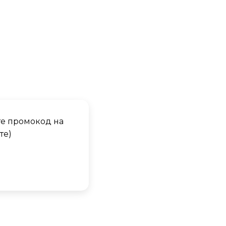
те промокод на
те)