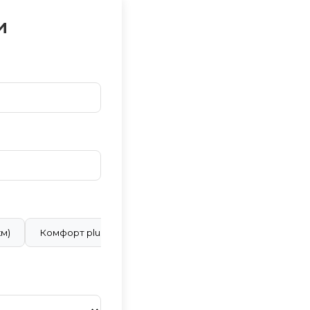
и
км)
Комфорт plus (28 ₽/км)
Бизнес класс (40 ₽/км)