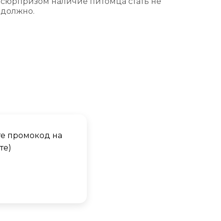
сюрпризом наличие питомца стать не
должно.
те промокод на
те)