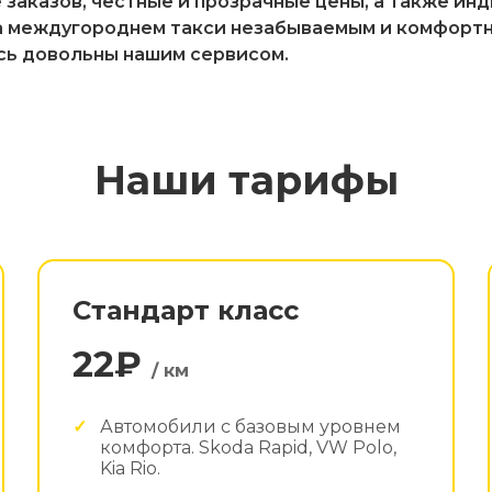
заказов, честные и прозрачные цены, а также ин
а междугороднем такси незабываемым и комфортны
сь довольны нашим сервисом.
Наши тарифы
Стандарт класс
22₽
/ км
Автомобили с базовым уровнем
комфорта. Skoda Rapid, VW Polo,
Kia Rio.