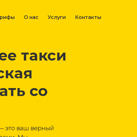
арифы
О нас
Услуги
Контакты
е такси
ская
ать со
— это ваш верный