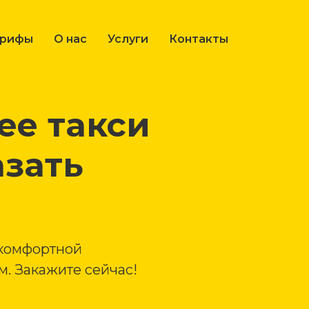
арифы
О нас
Услуги
Контакты
е такси
азать
 комфортной
. Закажите сейчас!