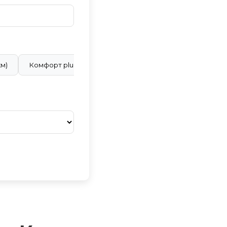
км)
Комфорт plus (28 ₽/км)
Бизнес класс (40 ₽/км)