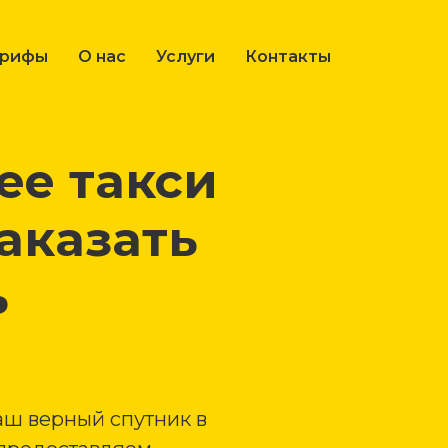
арифы
О нас
Услуги
Контакты
е такси
аказать
ь
аш верный спутник в