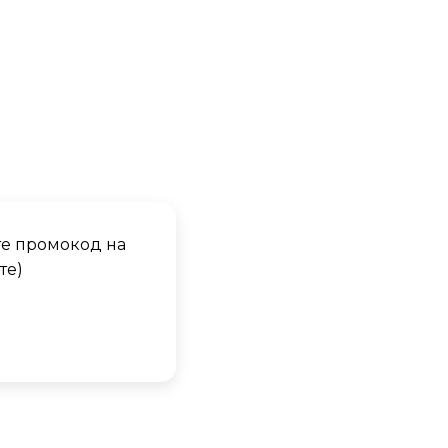
те промокод на
те)