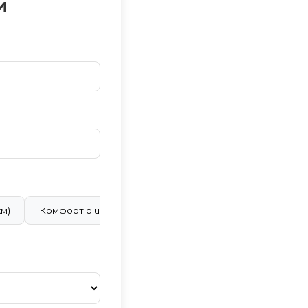
и
км)
Комфорт plus (28 ₽/км)
Бизнес класс (40 ₽/км)