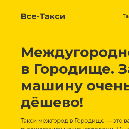
Все-Такси
Т
Междугородне
в Городище. З
машину очен
дёшево!
Такси межгород в Городище — это в