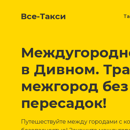
Все-Такси
Т
Междугородне
в Дивном. Тр
межгород без
пересадок!
Путешествуйте между городами с к