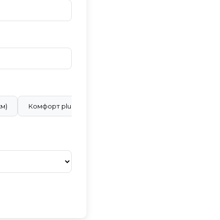
км)
Комфорт plus (28 ₽/км)
Бизнес класс (40 ₽/км)