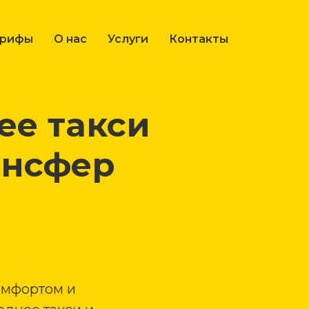
арифы
О нас
Услуги
Контакты
е такси
ансфер
омфортом и