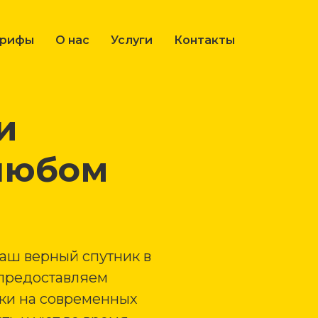
арифы
О нас
Услуги
Контакты
и
любом
ваш верный спутник в
предоставляем
зки на современных