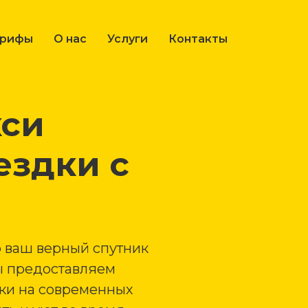
арифы
О нас
Услуги
Контакты
кси
ездки с
о ваш верный спутник
ы предоставляем
зки на современных